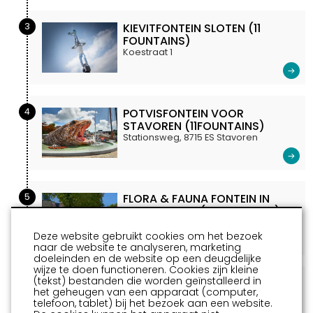
3
KIEVITFONTEIN SLOTEN (11
FOUNTAINS)
Koestraat 1
4
POTVISFONTEIN VOOR
STAVOREN (11FOUNTAINS)
Stationsweg, 8715 ES Stavoren
5
FLORA & FAUNA FONTEIN IN
HINDELOOPEN (11FOUNTAINS)
Nieuwe weg 1
Deze website gebruikt cookies om het bezoek
naar de website te analyseren, marketing
doeleinden en de website op een deugdelijke
wijze te doen functioneren. Cookies zijn kleine
(tekst) bestanden die worden geïnstalleerd in
6
LEEUWENFONTEIN WORKUM (11
het geheugen van een apparaat (computer,
FOUNTAINS)
telefoon, tablet) bij het bezoek aan een website.
Skill