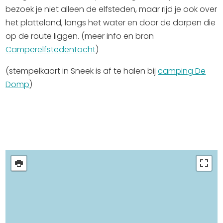
bezoek je niet alleen de elfsteden, maar rijd je ook over
Uitgaan in Sneek
het platteland, langs het water en door de dorpen die
Overnachten in Sneek
op de route liggen. (meer info en bron
Citygame Escapegame Sneek
Camperelfstedentocht
)
Webcams
(stempelkaart in Sneek is af te halen bij
camping De
De leukste routes
Domp
)
Interactieve plattegrond van Sneek
Winkelen in Sneek
Bootverhuur