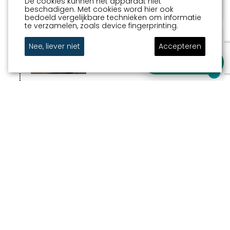
De cookies kunnen het apparaat niet
beschadigen. Met cookies word hier ook
bedoeld vergelijkbare technieken om informatie
te verzamelen, zoals device fingerprinting.
7
VLEERMUISFONTEIN BOLSWARD
Nee, liever niet
Accepteren
(11 FOUNTAINS)
Broereplein
Stel je vraag
8
WALVISFONTEIN HARLINGEN (11
FOUNTAINS)
Nieuwe Willemshaven 1
9
DE OORTWOLKFONTEIN IN
FRANEKER (11FOUNTAINS)
Breedteplaats
10
DE IJSFONTEIN DOKKUM (11