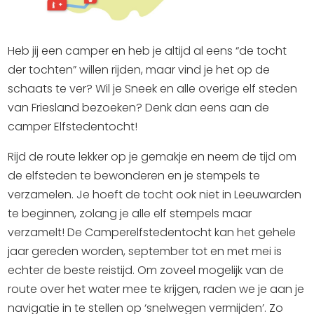
Winkelen
En meer
Heb jij een camper en heb je altijd al eens “de tocht
Arrangementen
der tochten” willen rijden, maar vind je het op de
schaats te ver? Wil je Sneek en alle overige elf steden
Jouw Sneek
van Friesland bezoeken? Denk dan eens aan de
De Friese meren
camper Elfstedentocht!
Other languages
Rijd de route lekker op je gemakje en neem de tijd om
UITagenda
de elfsteden te bewonderen en je stempels te
verzamelen. Je hoeft de tocht ook niet in Leeuwarden
te beginnen, zolang je alle elf stempels maar
Routes
verzamelt! De Camperelfstedentocht kan het gehele
jaar gereden worden, september tot en met mei is
Veel bezochte pagina's:
echter de beste reistijd. Om zoveel mogelijk van de
route over het water mee te krijgen, raden we je aan je
Top 10 leuke dingen
navigatie in te stellen op ‘snelwegen vermijden’. Zo
Vakantie vieren in Sneek