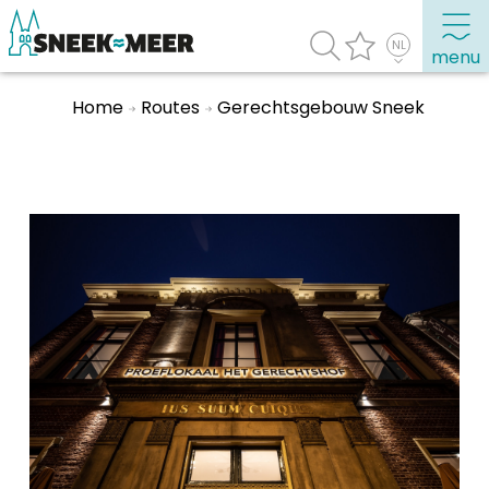
menu
Home
Routes
Gerechtsgebouw Sneek
Over Sneek
Uitgelicht
Praktische informatie
Toeristische informatie
Bezienswaardigheden
Winkelen, uitgaan en doen
Eten, drinken & uitgaan
Watersport
Overnachten