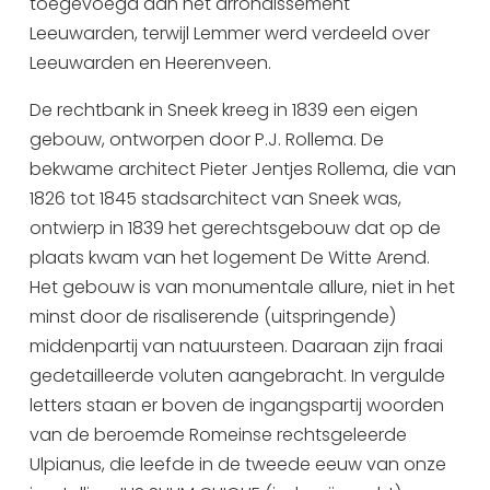
toegevoegd aan het arrondissement
Uitgaan in Sneek
Leeuwarden, terwijl Lemmer werd verdeeld over
Overnachten in Sneek
Leeuwarden en Heerenveen.
Citygame Escapegame Sneek
De rechtbank in Sneek kreeg in 1839 een eigen
Webcams
gebouw, ontworpen door P.J. Rollema. De
De leukste routes
bekwame architect Pieter Jentjes Rollema, die van
Interactieve plattegrond van Sneek
1826 tot 1845 stadsarchitect van Sneek was,
Winkelen in Sneek
ontwierp in 1839 het gerechtsgebouw dat op de
Bootverhuur
plaats kwam van het logement De Witte Arend.
Het gebouw is van monumentale allure, niet in het
minst door de risaliserende (uitspringende)
middenpartij van natuursteen. Daaraan zijn fraai
gedetailleerde voluten aangebracht. In vergulde
letters staan er boven de ingangspartij woorden
van de beroemde Romeinse rechtsgeleerde
Ulpianus, die leefde in de tweede eeuw van onze