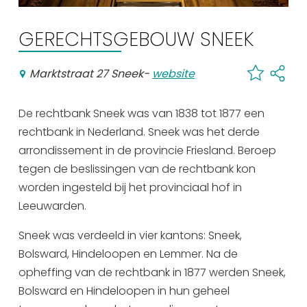
Winkelen
GERECHTSGEBOUW SNEEK
En meer
Arrangementen
Marktstraat 27 Sneek
-
website
Jouw Sneek
De Friese meren
De rechtbank Sneek was van 1838 tot 1877 een
Other languages
rechtbank in Nederland. Sneek was het derde
arrondissement in de provincie Friesland. Beroep
tegen de beslissingen van de rechtbank kon
UITagenda
worden ingesteld bij het provinciaal hof in
Leeuwarden.
Routes
Sneek was verdeeld in vier kantons: Sneek,
Bolsward, Hindeloopen en Lemmer. Na de
Veel bezochte pagina's:
opheffing van de rechtbank in 1877 werden Sneek,
Top 10 leuke dingen
Bolsward en Hindeloopen in hun geheel
Vakantie vieren in Sneek