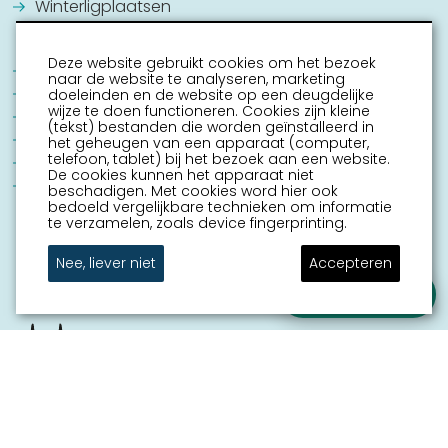
Winterligplaatsen
Deze website gebruikt cookies om het bezoek
Jouw Sneek
naar de website te analyseren, marketing
Commissie Grachtenconcert
doeleinden en de website op een deugdelijke
wijze te doen functioneren. Cookies zijn kleine
Oranje Vereniging Sneek
(tekst) bestanden die worden geïnstalleerd in
EHBO Hulpverlening Sneek
het geheugen van een apparaat (computer,
telefoon, tablet) bij het bezoek aan een website.
Contact
De cookies kunnen het apparaat niet
Vrijwilligers vacatures
beschadigen. Met cookies word hier ook
bedoeld vergelijkbare technieken om informatie
te verzamelen, zoals device fingerprinting.
Nee, liever niet
Accepteren
Stel je vraag