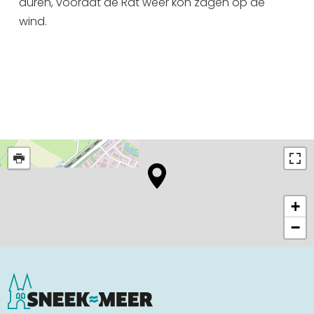
duren, voordat de Rat weer kon zagen op de
wind.
+
−