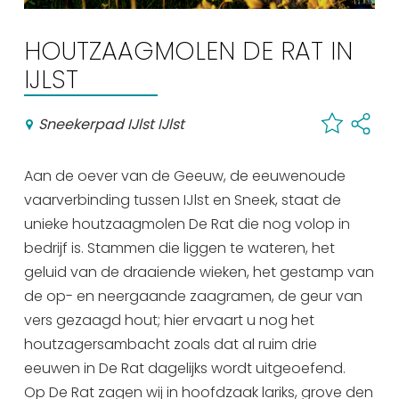
Winkelen
HOUTZAAGMOLEN DE RAT IN
En meer
IJLST
Arrangementen
Jouw Sneek
Sneekerpad IJlst IJlst
De Friese meren
Other languages
Aan de oever van de Geeuw, de eeuwenoude
vaarverbinding tussen IJlst en Sneek, staat de
UITagenda
unieke houtzaagmolen De Rat die nog volop in
bedrijf is. Stammen die liggen te wateren, het
geluid van de draaiende wieken, het gestamp van
Routes
de op- en neergaande zaagramen, de geur van
vers gezaagd hout; hier ervaart u nog het
Veel bezochte pagina's:
houtzagersambacht zoals dat al ruim drie
Top 10 leuke dingen
eeuwen in De Rat dagelijks wordt uitgeoefend.
Op De Rat zagen wij in hoofdzaak lariks, grove den
Vakantie vieren in Sneek