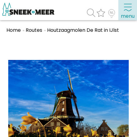
menu
Home
Routes
Houtzaagmolen De Rat in IJlst
Over Sneek
Uitgelicht
Praktische informatie
Toeristische informatie
Bezienswaardigheden
Winkelen, uitgaan en doen
Eten, drinken & uitgaan
Watersport
Overnachten