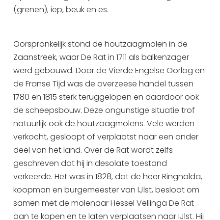
(grenen), iep, beuk en es.
Uitgaan in Sneek
Overnachten in Sneek
Citygame Escapegame Sneek
Oorspronkelijk stond de houtzaagmolen in de
Webcams
Zaanstreek, waar De Rat in 1711 als balkenzager
werd gebouwd. Door de Vierde Engelse Oorlog en
De leukste routes
de Franse Tijd was de overzeese handel tussen
Interactieve plattegrond van Sneek
1780 en 1815 sterk teruggelopen en daardoor ook
Winkelen in Sneek
de scheepsbouw. Deze ongunstige situatie trof
Bootverhuur
natuurlijk ook de houtzaagmolens. Vele werden
verkocht, gesloopt of verplaatst naar een ander
deel van het land. Over de Rat wordt zelfs
geschreven dat hij in desolate toestand
verkeerde. Het was in 1828, dat de heer Ringnalda,
koopman en burgemeester van IJlst, besloot om
samen met de molenaar Hessel Vellinga De Rat
aan te kopen en te laten verplaatsen naar IJlst. Hij