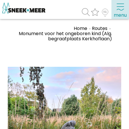
menu
Home
Routes
Monument voor het ongeboren kind (Alg.
begraafplaats Kerkhoflaan)
Over Sneek
Uitgelicht
Praktische informatie
Toeristische informatie
Bezienswaardigheden
Winkelen, uitgaan en doen
Eten, drinken & uitgaan
Watersport
Overnachten