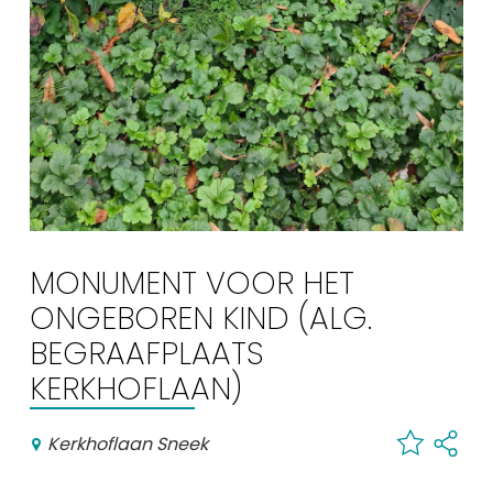
Uitgaan in Sneek
Overnachten in Sneek
Citygame Escapegame Sneek
Webcams
De leukste routes
Interactieve plattegrond van Sneek
Winkelen in Sneek
Bootverhuur
MONUMENT VOOR HET
ONGEBOREN KIND (ALG.
BEGRAAFPLAATS
KERKHOFLAAN)
Kerkhoflaan Sneek