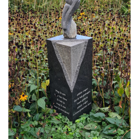
Winkelen
En meer
Arrangementen
Jouw Sneek
De Friese meren
Other languages
UITagenda
Routes
Veel bezochte pagina's:
Top 10 leuke dingen
Vakantie vieren in Sneek