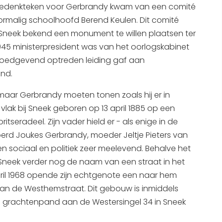
al gedenkteken voor Gerbrandy kwam van een comité
Interactieve plattegrond van
ormalig schoolhoofd Berend Keulen. Dit comité
Sneek
 Sneek bekend een monument te willen plaatsen ter
Winkelen in Sneek
45 ministerpresident was van het oorlogskabinet
 moedgevend optreden leiding gaf aan
Bootverhuur
and.
aar Gerbrandy moeten tonen zoals hij er in
 vlak bij Sneek geboren op 13 april 1885 op een
eradeel. Zijn vader hield er - als enige in de
erd Joukes Gerbrandy, moeder Jeltje Pieters van
en sociaal en politiek zeer meelevend. Behalve het
Sneek verder nog de naam van een straat in het
pril 1968 opende zijn echtgenote een naar hem
aan de Westhemstraat. Dit gebouw is inmiddels
g grachtenpand aan de Westersingel 34 in Sneek