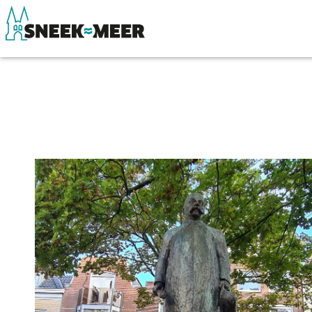
Over Sneek
Winkelen, uitg
Uitgelicht
Eten, drinken & 
Praktische informatie
Watersport
Toeristische informatie
Overnachten
Bezienswaardigheden
Winkelen