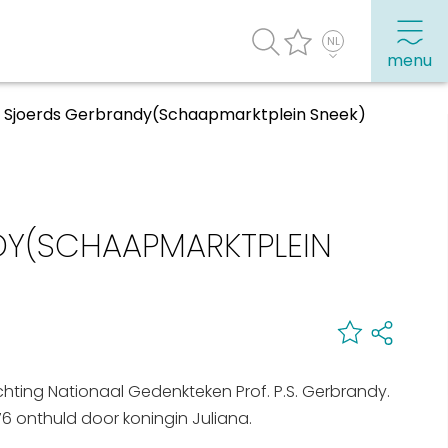
menu
r Sjoerds Gerbrandy(Schaapmarktplein Sneek)
agenda
Veel bezochte pagina's:
Top 10 leuke dingen
DY(SCHAAPMARKTPLEIN
Vakantie vieren in Sneek
Uitgaan in Sneek
Overnachten in Sneek
Citygame Escapegame Sneek
ting Nationaal Gedenkteken Prof. P.S. Gerbrandy.
Webcams
 onthuld door koningin Juliana.
De leukste routes