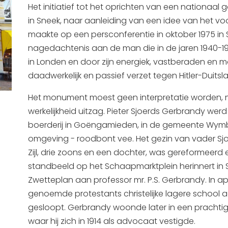
Het initiatief tot het oprichten van een nationa
in Sneek, naar aanleiding van een idee van het vo
maakte op een persconferentie in oktober 1975 in
nagedachtenis aan de man die in de jaren 1940-19
in Londen en door zijn energiek, vastberaden en
daadwerkelijk en passief verzet tegen Hitler-Duitsl
Het monument moest geen interpretatie worden, m
werkelijkheid uitzag. Pieter Sjoerds Gerbrandy werd
boerderij in Goëngamieden, in de gemeente Wymbrits
omgeving - roodbont vee. Het gezin van vader Sjo
Zijl, drie zoons en een dochter, was gereformeerd 
standbeeld op het Schaapmarktplein herinnert in 
Zwetteplan aan professor mr. P.S. Gerbrandy. In a
genoemde protestants christelijke lagere school 
gesloopt. Gerbrandy woonde later in een prachti
waar hij zich in 1914 als advocaat vestigde.