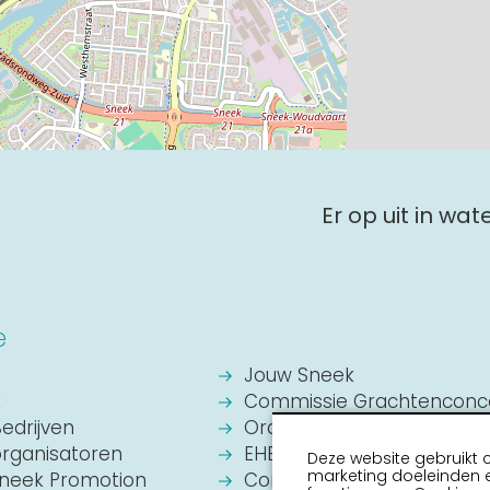
Er op uit in wa
e
Jouw Sneek
k
Commissie Grachtenconc
Bedrijven
Oranje Vereniging Sneek
organisatoren
EHBO Hulpverlening Sneek
Deze website gebruikt 
marketing doeleinden e
Sneek Promotion
Contact