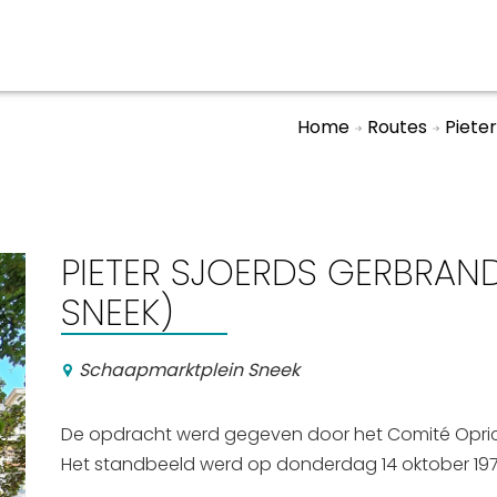
Home
Routes
Piete
aan en doen
En meer
UIT
uitgaan
Arrangementen
PIETER SJOERDS GERBRAN
Jouw Sneek
SNEEK)
De Friese meren
Other languages
Schaapmarktplein Sneek
De opdracht werd gegeven door het Comité Oprich
Het standbeeld werd op donderdag 14 oktober 1976