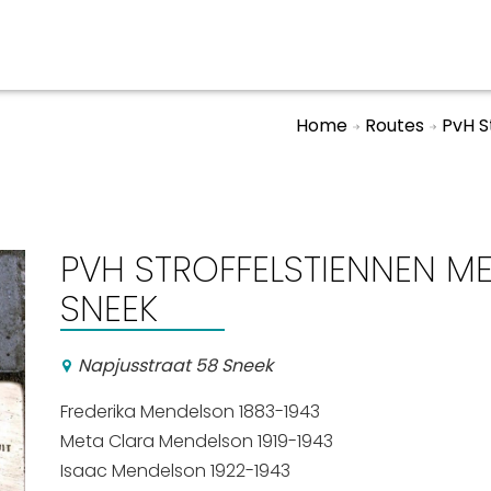
Home
Routes
PvH S
aan en doen
En meer
UIT
uitgaan
Arrangementen
PVH STROFFELSTIENNEN M
Jouw Sneek
SNEEK
De Friese meren
Other languages
Napjusstraat 58 Sneek
Frederika Mendelson 1883-1943
Meta Clara Mendelson 1919-1943
Isaac Mendelson 1922-1943