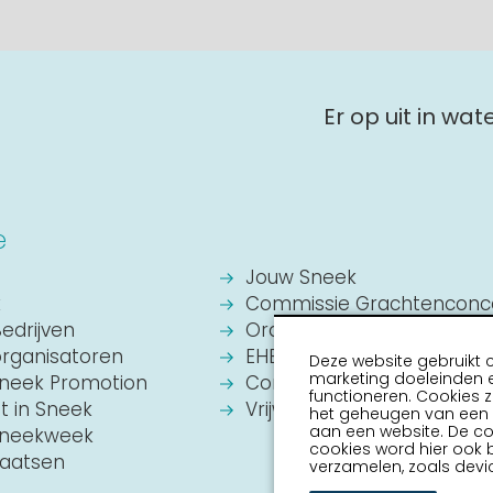
Er op uit in wa
e
Jouw Sneek
k
Commissie Grachtenconc
Bedrijven
Oranje Vereniging Sneek
organisatoren
EHBO Hulpverlening Sneek
Deze website gebruikt 
marketing doeleinden e
Sneek Promotion
Contact
functioneren. Cookies z
it in Sneek
Vrijwilligers vacatures
het geheugen van een a
aan een website. De c
 Sneekweek
cookies word hier ook 
laatsen
verzamelen, zoals devic