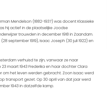
Interactieve plattegrond van
Sneek
erman Mendelson (1882-1937) was docent Klassieke
Winkelen in Sneek
 hij actief in de plaatselijke Joodse
Bootverhuur
erwijzer trouwden in december 1918 in Zaandam.
(28 september 1919), Isaac Joseph (30 juli 1922) en
msterdam verhuisd te zijn, vanwaar ze naar
23 maart 1943 Frederika en haar dochter Clara
er om het leven werden gebracht. Zoon Isaac werd
op transport gezet. Op 30 april van dat jaar werd
ember 1943 in datzelfde kamp.