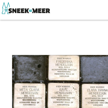
Over Sneek
Winkelen, uitg
Uitgelicht
Eten, drinken & 
Praktische informatie
Watersport
Toeristische informatie
Overnachten
Bezienswaardigheden
Winkelen