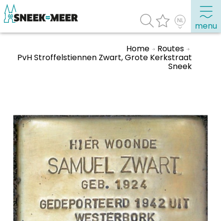
menu
Home
Routes
PvH Stroffelstiennen Zwart, Grote Kerkstraat
Sneek
Over Sneek
Uitgelicht
Praktische informatie
Toeristische informatie
Bezienswaardigheden
Winkelen, uitgaan en doen
Eten, drinken & uitgaan
Watersport
Overnachten