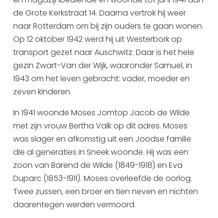
Uitgaan in Sneek
de Grote Kerkstraat 14. Daarna vertrok hij weer
naar Rotterdam om bij zijn ouders te gaan wonen.
Overnachten in Sneek
Op 12 oktober 1942 werd hij uit Westerbork op
Citygame Escapegame Sneek
transport gezet naar Auschwitz. Daar is het hele
Webcams
gezin Zwart-Van der Wijk, waaronder Samuel, in
De leukste routes
1943 om het leven gebracht: vader, moeder en
Interactieve plattegrond van Sneek
zeven kinderen.
Winkelen in Sneek
In 1941 woonde Moses Jomtop Jacob de Wilde
Bootverhuur
met zijn vrouw Bertha Valk op dit adres. Moses
was slager en afkomstig uit een Joodse familie
die al generaties in Sneek woonde. Hij was een
zoon van Barend de Wilde (1849-1918) en Eva
Duparc (1853-1911). Moses overleefde de oorlog.
Twee zussen, een broer en tien neven en nichten
daarentegen werden vermoord.