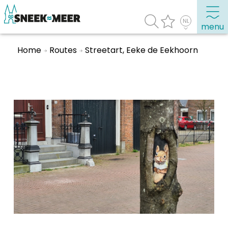
menu
Home
Routes
Streetart, Eeke de Eekhoorn
Over Sneek
Uitgelicht
Praktische informatie
Toeristische informatie
Bezienswaardigheden
Winkelen, uitgaan en doen
Eten, drinken & uitgaan
Watersport
Overnachten