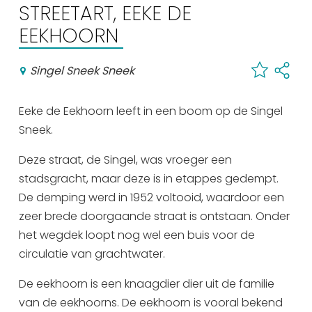
Winkelen
STREETART, EEKE DE
EEKHOORN
En meer
Arrangementen
Singel Sneek Sneek
Jouw Sneek
De Friese meren
Eeke de Eekhoorn leeft in een boom op de Singel
Sneek.
Other languages
Deze straat, de Singel, was vroeger een
UITagenda
stadsgracht, maar deze is in etappes gedempt.
De demping werd in 1952 voltooid, waardoor een
zeer brede doorgaande straat is ontstaan. Onder
Routes
het wegdek loopt nog wel een buis voor de
circulatie van grachtwater.
Veel bezochte pagina's:
De eekhoorn is een knaagdier dier uit de familie
Top 10 leuke dingen
van de eekhoorns. De eekhoorn is vooral bekend
Vakantie vieren in Sneek