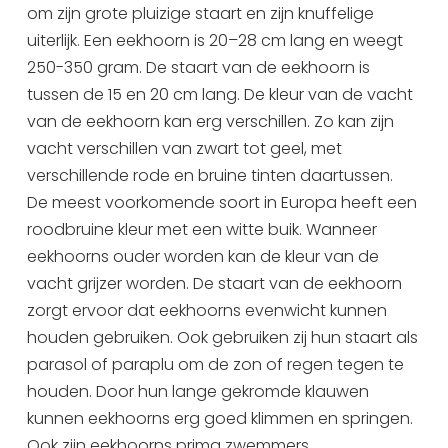
om zijn grote pluizige staart en zijn knuffelige
Uitgaan in Sneek
uiterlijk. Een eekhoorn is 20–28 cm lang en weegt
Overnachten in Sneek
250-350 gram. De staart van de eekhoorn is
Citygame Escapegame Sneek
tussen de 15 en 20 cm lang. De kleur van de vacht
Webcams
van de eekhoorn kan erg verschillen. Zo kan zijn
De leukste routes
vacht verschillen van zwart tot geel, met
Interactieve plattegrond van Sneek
verschillende rode en bruine tinten daartussen.
De meest voorkomende soort in Europa heeft een
Winkelen in Sneek
roodbruine kleur met een witte buik. Wanneer
Bootverhuur
eekhoorns ouder worden kan de kleur van de
vacht grijzer worden. De staart van de eekhoorn
zorgt ervoor dat eekhoorns evenwicht kunnen
houden gebruiken. Ook gebruiken zij hun staart als
parasol of paraplu om de zon of regen tegen te
houden. Door hun lange gekromde klauwen
kunnen eekhoorns erg goed klimmen en springen.
Ook zijn eekhoorns prima zwemmers.