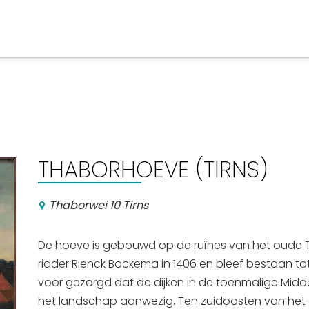
aan en doen
En meer
UIT
uitgaan
Arrangementen
THABORHOEVE (TIRNS)
Jouw Sneek
De Friese meren
Thaborwei 10 Tirns
Other languages
De hoeve is gebouwd op de ruïnes van het oude Th
ridder Rienck Bockema in 1406 en bleef bestaan 
voor gezorgd dat de dijken in de toenmalige Middelz
het landschap aanwezig. Ten zuidoosten van het 