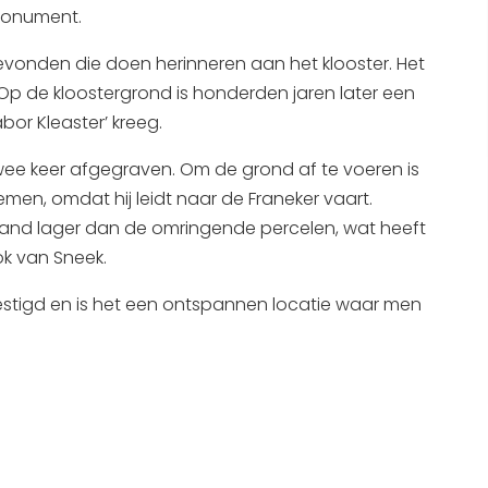
smonument.
Interactieve plattegrond van
Sneek
evonden die doen herinneren aan het klooster. Het
 Op de kloostergrond is honderden jaren later een
Winkelen in Sneek
or Kleaster’ kreeg.
Bootverhuur
 twee keer afgegraven. Om de grond af te voeren is
en, omdat hij leidt naar de Franeker vaart.
 land lager dan de omringende percelen, wat heeft
ok van Sneek.
estigd en is het een ontspannen locatie waar men