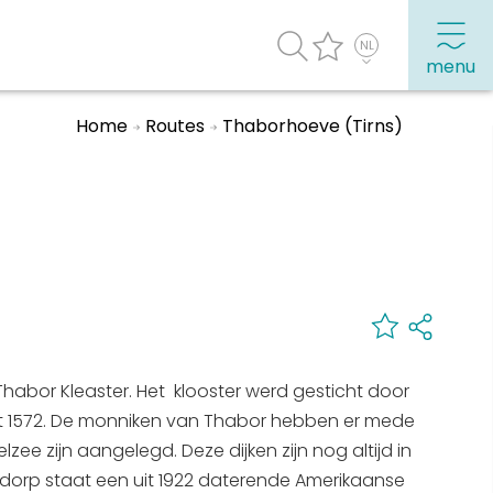
menu
Home
Routes
Thaborhoeve (Tirns)
agenda
Veel bezochte pagina's:
Top 10 leuke dingen
Vakantie vieren in Sneek
Uitgaan in Sneek
Overnachten in Sneek
abor Kleaster. Het klooster werd gesticht door
Citygame Escapegame Sneek
tot 1572. De monniken van Thabor hebben er mede
Webcams
ee zijn aangelegd. Deze dijken zijn nog altijd in
De leukste routes
dorp staat een uit 1922 daterende Amerikaanse