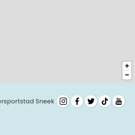
+
−
tersportstad Sneek