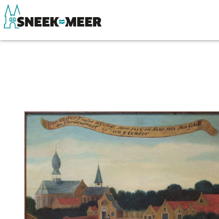
Over Sneek
Winkelen, uitg
Uitgelicht
Eten, drinken & 
Praktische informatie
Watersport
Toeristische informatie
Overnachten
Bezienswaardigheden
Winkelen