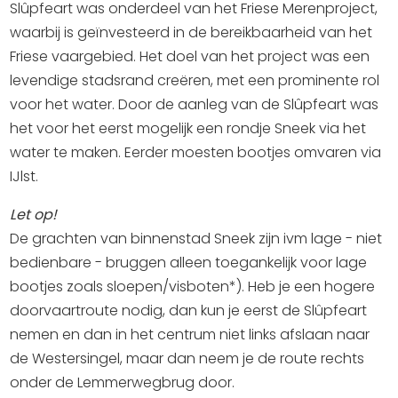
Winkelen
Slûpfeart was onderdeel van het Friese Merenproject,
waarbij is geïnvesteerd in de bereikbaarheid van het
En meer
Friese vaargebied. Het doel van het project was een
levendige stadsrand creëren, met een prominente rol
Arrangementen
voor het water. Door de aanleg van de Slûpfeart was
Jouw Sneek
het voor het eerst mogelijk een rondje Sneek via het
De Friese meren
water te maken. Eerder moesten bootjes omvaren via
Other languages
IJlst.
Let op!
UITagenda
De grachten van binnenstad Sneek zijn ivm lage - niet
bedienbare - bruggen alleen toegankelijk voor lage
Routes
bootjes zoals sloepen/visboten*). Heb je een hogere
doorvaartroute nodig, dan kun je eerst de Slûpfeart
Veel bezochte pagina's:
nemen en dan in het centrum niet links afslaan naar
de Westersingel, maar dan neem je de route rechts
Top 10 leuke dingen
onder de Lemmerwegbrug door.
Vakantie vieren in Sneek