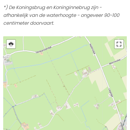
Uitgaan in Sneek
*) De Koningsbrug en Koninginnebrug zijn -
afhankelijk van de waterhoogte - ongeveer 90-100
Overnachten in Sneek
centimeter doorvaart.
Citygame Escapegame Sneek
Webcams
De leukste routes
Interactieve plattegrond van Sneek
Winkelen in Sneek
Bootverhuur