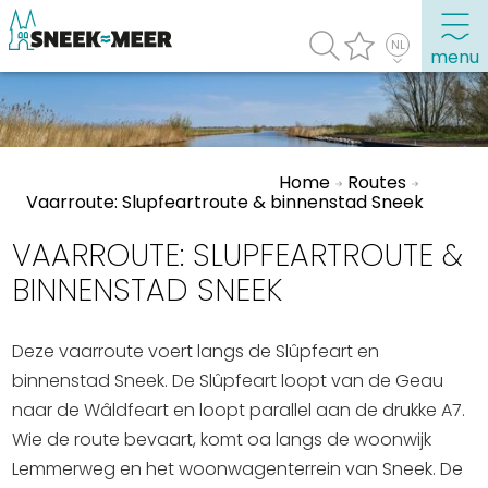
menu
Over Sneek
Home
Routes
Uitgelicht
Vaarroute: Slupfeartroute & binnenstad Sneek
Praktische informatie
VAARROUTE: SLUPFEARTROUTE &
Toeristische informatie
BINNENSTAD SNEEK
Bezienswaardigheden
Deze vaarroute voert langs de Slûpfeart en
Winkelen, uitgaan en doen
binnenstad Sneek. De Slûpfeart loopt van de Geau
Eten, drinken & uitgaan
naar de Wâldfeart en loopt parallel aan de drukke A7.
Watersport
Wie de route bevaart, komt oa langs de woonwijk
Overnachten
Lemmerweg en het woonwagenterrein van Sneek. De