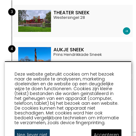
3
THEATER SNEEK
Westersingel 28
4
AUKJE SNEEK
Prins Hendrikkade Sneek
Deze website gebruikt cookies om het bezoek
naar de website te analyseren, marketing
doeleinden en de website op een deugdelijke
5
ANKER UIT DE WADDENZEE
wijze te doen functioneren. Cookies zijn kleine
(BOTHNIAKADE)
(tekst) bestanden die worden geïnstalleerd in
Bothniakade
het geheugen van een apparaat (computer,
telefoon, tablet) bij het bezoek aan een website.
De cookies kunnen het apparaat niet
beschadigen. Met cookies word hier ook
bedoeld vergelijkbare technieken om informatie
te verzamelen, zoals device fingerprinting.
6
GEVELRELIËF OEVERLANDSCHAP
Johan Willem Frisostraat en
Koopmansgracht
Nee, liever niet
Accepteren