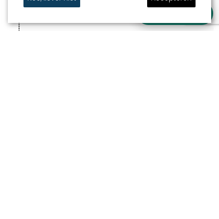
Stel je vraag
7
TOUWSLAGER (KLEINE PALEN
SNEEK)
Kleine palen
8
HOUTEN BRUG KRÚSRAK
(RONDWEG SNEEK)
Rondweg Sneek
FINISH