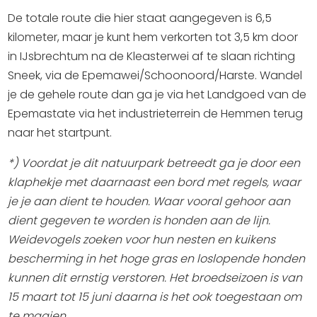
Winkelen
De totale route die hier staat aangegeven is 6,5
kilometer, maar je kunt hem verkorten tot 3,5 km door
En meer
in IJsbrechtum na de Kleasterwei af te slaan richting
Arrangementen
Sneek, via de Epemawei/Schoonoord/Harste. Wandel
Jouw Sneek
je de gehele route dan ga je via het Landgoed van de
De Friese meren
Epemastate via het industrieterrein de Hemmen terug
naar het startpunt.
Other languages
*) Voordat je dit natuurpark betreedt ga je door een
UITagenda
klaphekje met daarnaast een bord met regels, waar
je je aan dient te houden. Waar vooral gehoor aan
dient gegeven te worden is honden aan de lijn.
Routes
Weidevogels zoeken voor hun nesten en kuikens
bescherming in het hoge gras en loslopende honden
Veel bezochte pagina's:
kunnen dit ernstig verstoren. Het broedseizoen is van
Top 10 leuke dingen
15 maart tot 15 juni daarna is het ook toegestaan om
Vakantie vieren in Sneek
te maaien.