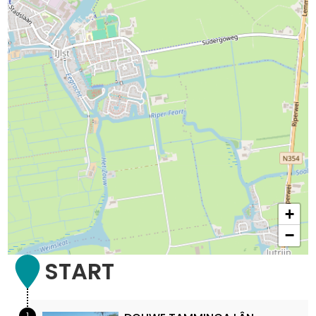
+
−
START
1