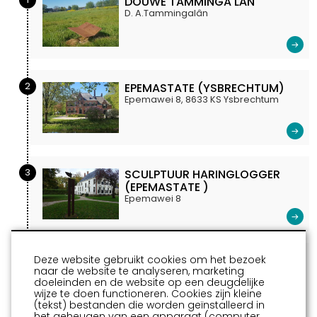
DOUWE TAMMINGA LÂN
D. A.Tammingalân
2
EPEMASTATE (YSBRECHTUM)
Epemawei 8, 8633 KS Ysbrechtum
3
SCULPTUUR HARINGLOGGER
(EPEMASTATE )
Epemawei 8
4
EEN SCHOOL HARINGEN
Deze website gebruikt cookies om het bezoek
naar de website te analyseren, marketing
(IJSBRECHTUM)
doeleinden en de website op een deugdelijke
Epemawei 8
wijze te doen functioneren. Cookies zijn kleine
(tekst) bestanden die worden geïnstalleerd in
het geheugen van een apparaat (computer,