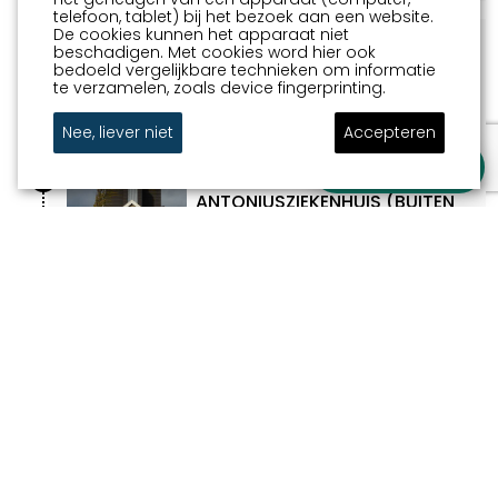
telefoon, tablet) bij het bezoek aan een website.
De cookies kunnen het apparaat niet
5
MIERENHOOP (EMPATEC,
beschadigen. Met cookies word hier ook
INDUSTRIETERREIN DE HEMMEN)
bedoeld vergelijkbare technieken om informatie
Industrieterrein De Hemmen
te verzamelen, zoals device fingerprinting.
Nee, liever niet
Accepteren
Stel je vraag
6
TWEELEDIGE VERTROOSTING
ANTONIUSZIEKENHUIS (BUITEN
BOLSWARDERBAAN SNEEK)
Bolswarderbaan
FINISH