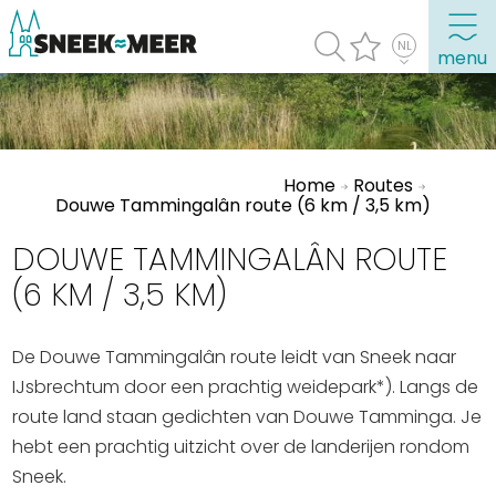
menu
Over Sneek
Home
Routes
Uitgelicht
Douwe Tammingalân route (6 km / 3,5 km)
Praktische informatie
DOUWE TAMMINGALÂN ROUTE
Toeristische informatie
(6 KM / 3,5 KM)
Bezienswaardigheden
De Douwe Tammingalân route leidt van Sneek naar
Winkelen, uitgaan en doen
IJsbrechtum door een prachtig weidepark*). Langs de
Eten, drinken & uitgaan
route land staan gedichten van Douwe Tamminga. Je
Watersport
hebt een prachtig uitzicht over de landerijen rondom
Overnachten
Sneek.