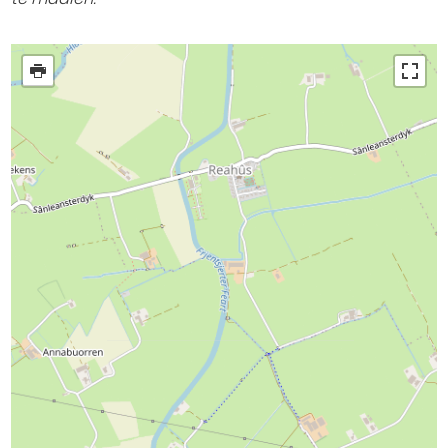
Uitgaan in Sneek
Overnachten in Sneek
Citygame Escapegame Sneek
Webcams
De leukste routes
Interactieve plattegrond van Sneek
Winkelen in Sneek
Bootverhuur