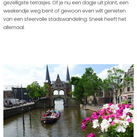
Winkelen
gezelligste terrasjes. Of je nu een dagje uit plant, een
weekendje weg bent of gewoon even wilt genieten
van een sfeervolle stadswandeling: Sneek heeft het
En meer
allemaal.
Arrangementen
Jouw Sneek
De Friese meren
Other languages
UITagenda
Routes
Veel bezochte pagina's:
Top 10 leuke dingen
Vakantie vieren in Sneek