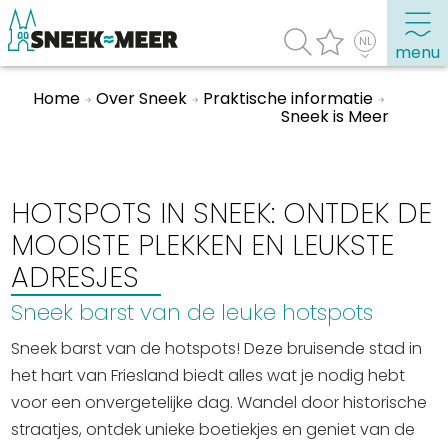
menu
Home
Over Sneek
Praktische informatie
Sneek is Meer
Over Sneek
Uitgelicht
HOTSPOTS IN SNEEK: ONTDEK DE
Praktische informatie
MOOISTE PLEKKEN EN LEUKSTE
Toeristische informatie
Bezienswaardigheden
ADRESJES
Sneek barst van de leuke hotspots
Winkelen, uitgaan en doen
Sneek barst van de hotspots! Deze bruisende stad in
Eten, drinken & uitgaan
het hart van Friesland biedt alles wat je nodig hebt
Watersport
voor een onvergetelijke dag. Wandel door historische
Overnachten
straatjes, ontdek unieke boetiekjes en geniet van de