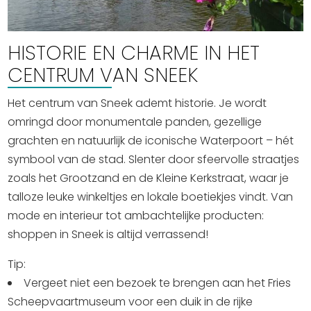
Uitgaan in Sneek
Overnachten in Sneek
HISTORIE EN CHARME IN HET
Citygame Escapegame Sneek
CENTRUM VAN SNEEK
Webcams
De leukste routes
Het centrum van Sneek ademt historie. Je wordt
Interactieve plattegrond van Sneek
omringd door monumentale panden, gezellige
grachten en natuurlijk de iconische Waterpoort – hét
Winkelen in Sneek
symbool van de stad. Slenter door sfeervolle straatjes
Bootverhuur
zoals het Grootzand en de Kleine Kerkstraat, waar je
talloze leuke winkeltjes en lokale boetiekjes vindt. Van
mode en interieur tot ambachtelijke producten:
shoppen in Sneek is altijd verrassend!
Tip:
Vergeet niet een bezoek te brengen aan het Fries
Scheepvaartmuseum voor een duik in de rijke