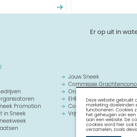
Er op uit in wa
e
Jouw Sneek
k
Commissie Grachtenconc
Bedrijven
Oranje Vereniging Sneek
organisatoren
EHBO Hulpverlening Sneek
Deze website gebruikt 
marketing doeleinden e
Sneek Promotion
Contact
functioneren. Cookies z
it in Sneek
Vrijwilligers vacatures
het geheugen van een a
aan een website. De c
 Sneekweek
cookies word hier ook 
laatsen
verzamelen, zoals devic