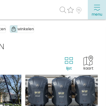
menu
ten
winkelen
agenda
Veel bezochte pagina's:
EN
Top 10 leuke dingen
Vakantie vieren in Sneek
Uitgaan in Sneek
lijst
kaart
Overnachten in Sneek
Citygame Escapegame Sneek
Webcams
De leukste routes