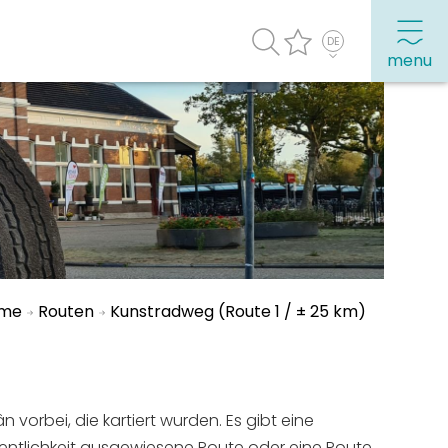
menu
Häufig besuchte Seiten:
Stadtplan
Sneek mit Kinder
VVV Sneek
me
Routen
Kunstradweg (Route 1 / ± 25 km)
Drahtloses Internet
Sehenswürdigkeiten
vorbei, die kartiert wurden. Es gibt eine
ffentlichkeit ausgewiesene Route oder eine Route