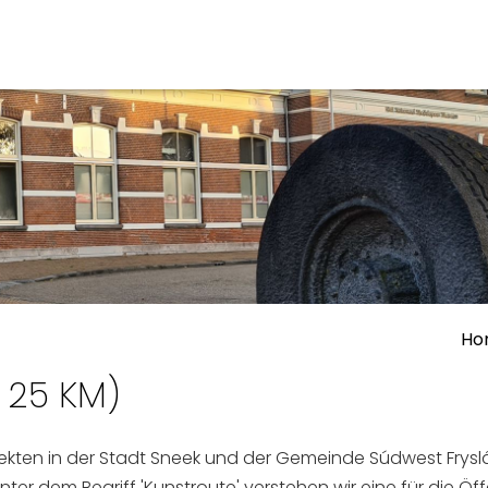
ben
Veranstaltungskalender
n, Ausgehen
Ho
 25 KM)
ekten in der Stadt Sneek und der Gemeinde Súdwest Fryslân 
ter dem Begriff 'Kunstroute' verstehen wir eine für die Ö