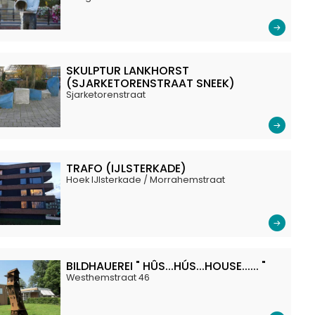
SKULPTUR LANKHORST
(SJARKETORENSTRAAT SNEEK)
Sjarketorenstraat
TRAFO (IJLSTERKADE)
Hoek IJlsterkade / Morrahemstraat
BILDHAUEREI " HÛS...HÚS...HOUSE...... "
Westhemstraat 46