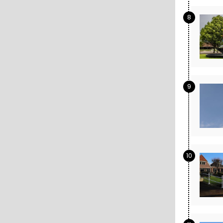
8
9
10