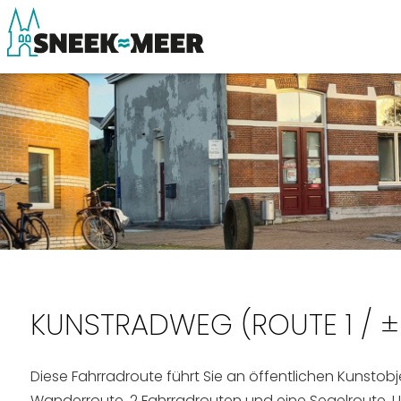
Entdecken Sie Sneek
Sehen & Erle
Informationen
Essen, Trinke
Sneek besuchen
Wassersport
Highlights
Übernachten
Sehenswürdigkeiten
Einkaufen
KUNSTRADWEG (ROUTE 1 / ±
Diese Fahrradroute führt Sie an öffentlichen Kunstobj
Wanderroute, 2 Fahrradrouten und eine Segelroute. Un