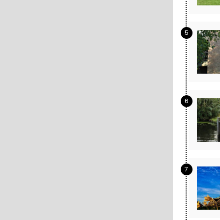
5
6
7