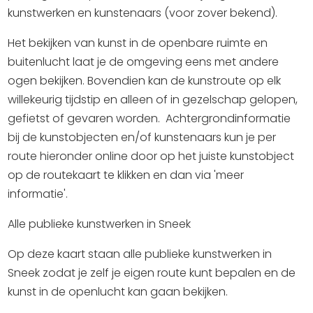
Winkelen
kunstwerken en kunstenaars (voor zover bekend).
Het bekijken van kunst in de openbare ruimte en
En meer
buitenlucht laat je de omgeving eens met andere
Arrangementen
ogen bekijken. Bovendien kan de kunstroute op elk
Jouw Sneek
willekeurig tijdstip en alleen of in gezelschap gelopen,
De Friese meren
gefietst of gevaren worden. Achtergrondinformatie
Other languages
bij de kunstobjecten en/of kunstenaars kun je per
route hieronder online door op het juiste kunstobject
UITagenda
op de routekaart te klikken en dan via 'meer
informatie'.
Routes
Alle publieke kunstwerken in Sneek
Op deze kaart staan alle publieke kunstwerken in
Veel bezochte pagina's:
Sneek zodat je zelf je eigen route kunt bepalen en de
Top 10 leuke dingen
kunst in de openlucht kan gaan bekijken.
Vakantie vieren in Sneek