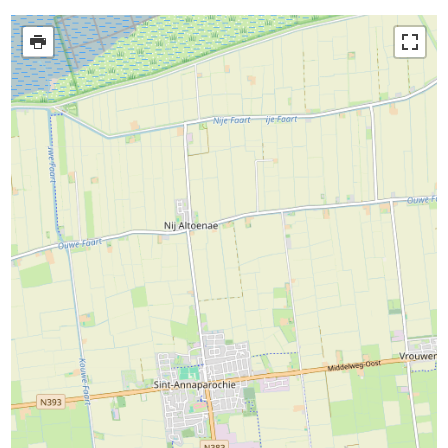
Uitgaan in Sneek
Overnachten in Sneek
Citygame Escapegame Sneek
Webcams
De leukste routes
Interactieve plattegrond van Sneek
Winkelen in Sneek
Bootverhuur