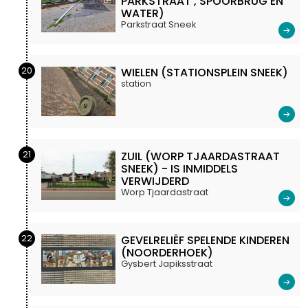
PARKSTRAAT , SPOORBRUG EN
WATER)
Parkstraat Sneek
20
WIELEN (STATIONSPLEIN SNEEK)
station
21
ZUIL (WORP TJAARDASTRAAT
SNEEK) - IS INMIDDELS
VERWIJDERD
Worp Tjaardastraat
22
GEVELRELIËF SPELENDE KINDEREN
(NOORDERHOEK)
Gysbert Japiksstraat