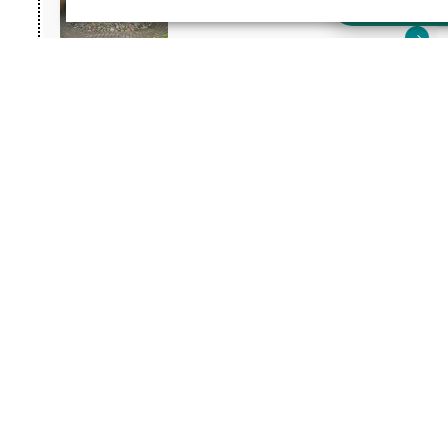
Stel je vra
Industrieterrein De Hemmen
42
MERCURY RISING (FRIESE
POORT, DE HARSTE SNEEK)
De Harste 4-6
43
STRAATMAKER
(INDUSTRIETERREIN DE HEMMEN
SNEEK)
Industrieterrein De Hemmen
44
VISSENDE KINDEREN(WIJK
TINGA, ACHTER MFC DE SPIL)
Molenkrite