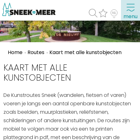
menu
Over Sneek
Home
Routes
Kaart met alle kunstobjecten
Uitgelicht
Praktische informatie
KAART MET ALLE
Toeristische informatie
KUNSTOBJECTEN
Bezienswaardigheden
De Kunstroutes Sneek (wandelen, fietsen of varen)
Winkelen, uitgaan en doen
voeren je langs een aantal openbare kunstobjecten
zoals beelden, muurplastieken, reliëfstenen,
Eten, drinken & uitgaan
schilderingen of andere kunstuitingen. De routes zijn
Watersport
mobiel te volgen maar ook via een te printen
Overnachten
plattegrond in pdf, met een beschrijving van de