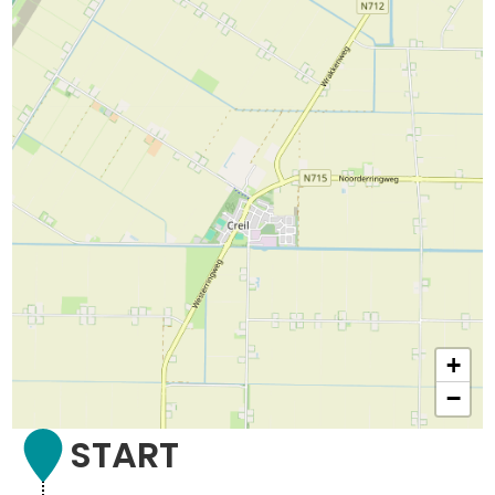
+
−
START