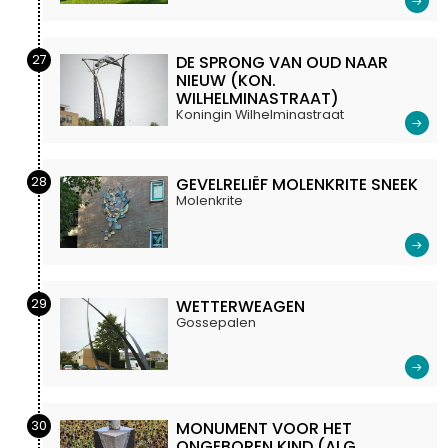
27
DE SPRONG VAN OUD NAAR
NIEUW (KON.
WILHELMINASTRAAT)
Koningin Wilhelminastraat
28
GEVELRELIËF MOLENKRITE SNEEK
Molenkrite
29
WETTERWEAGEN
Gossepalen
30
MONUMENT VOOR HET
ONGEBOREN KIND (ALG.