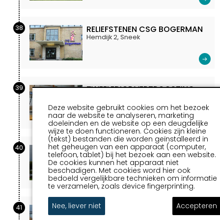
38
RELIEFSTENEN CSG BOGERMAN
Hemdijk 2, Sneek
39
TWEELEDIGE VERTROOSTING
ANTONIUSZIEKENHUIS (BINNEN
BOLSWARDERBAAN SNEEK)
Deze website gebruikt cookies om het bezoek
naar de website te analyseren, marketing
Antonius Ziekenhuis Bolswarderbaan
doeleinden en de website op een deugdelijke
wijze te doen functioneren. Cookies zijn kleine
(tekst) bestanden die worden geïnstalleerd in
het geheugen van een apparaat (computer,
40
TWEELEDIGE VERTROOSTING
telefoon, tablet) bij het bezoek aan een website.
ANTONIUSZIEKENHUIS (BUITEN
De cookies kunnen het apparaat niet
BOLSWARDERBAAN SNEEK)
beschadigen. Met cookies word hier ook
Bolswarderbaan
bedoeld vergelijkbare technieken om informatie
te verzamelen, zoals device fingerprinting.
Nee, liever niet
Accepteren
41
MIERENHOOP (EMPATEC,
INDUSTRIETERREIN DE HEMMEN)